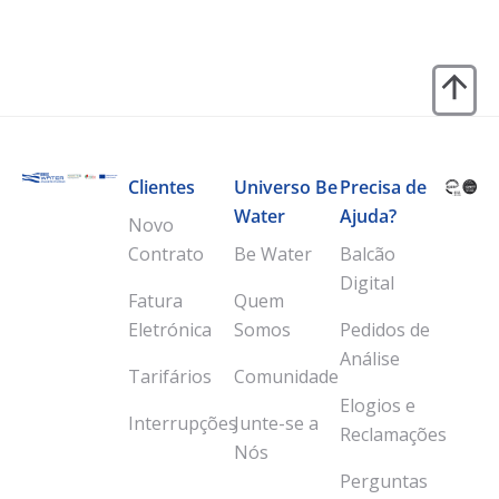
Clientes
Universo Be
Precisa de
Water
Ajuda?
Novo
Contrato
Be Water
Balcão
Digital
Fatura
Quem
Eletrónica
Somos
Pedidos de
Análise
Tarifários
Comunidade
Elogios e
Interrupções
Junte-se a
Reclamações
Nós
Perguntas