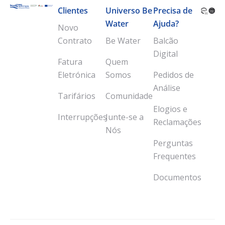
Clientes
Universo Be
Precisa de
Water
Ajuda?
Novo
Contrato
Be Water
Balcão
Digital
Fatura
Quem
Eletrónica
Somos
Pedidos de
Análise
Tarifários
Comunidade
Elogios e
Interrupções
Junte-se a
Reclamações
Nós
Perguntas
Frequentes
Documentos