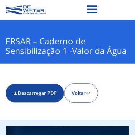
ERSAR – Caderno de
Sensibilização 1 -Valor da Água
Descarregar PDF
Voltar