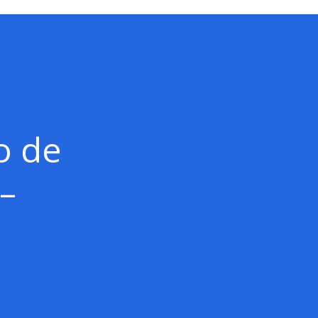
o de
 –