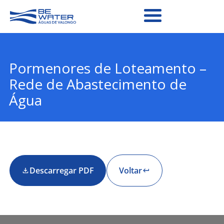
Pormenores de Loteamento –
Rede de Abastecimento de
Água
Descarregar PDF
Voltar