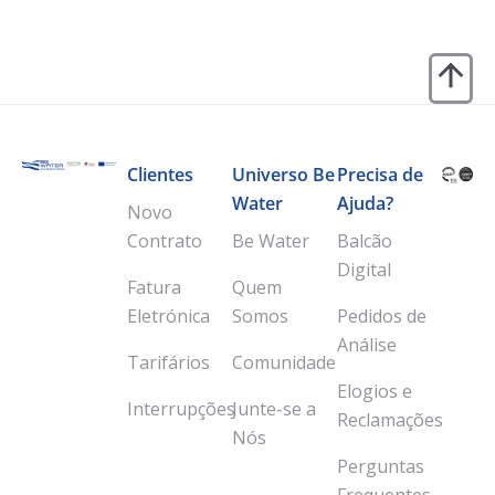
Clientes
Universo Be
Precisa de
Water
Ajuda?
Novo
Contrato
Be Water
Balcão
Digital
Fatura
Quem
Eletrónica
Somos
Pedidos de
Análise
Tarifários
Comunidade
Elogios e
Interrupções
Junte-se a
Reclamações
Nós
Perguntas
Frequentes