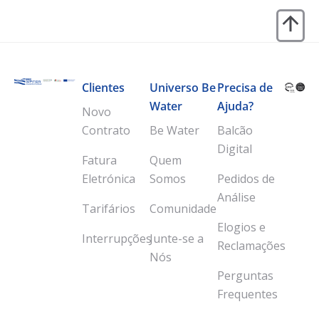
Clientes
Universo Be
Precisa de
Water
Ajuda?
Novo
Contrato
Be Water
Balcão
Digital
Fatura
Quem
Eletrónica
Somos
Pedidos de
Análise
Tarifários
Comunidade
Elogios e
Interrupções
Junte-se a
Reclamações
Nós
Perguntas
Frequentes